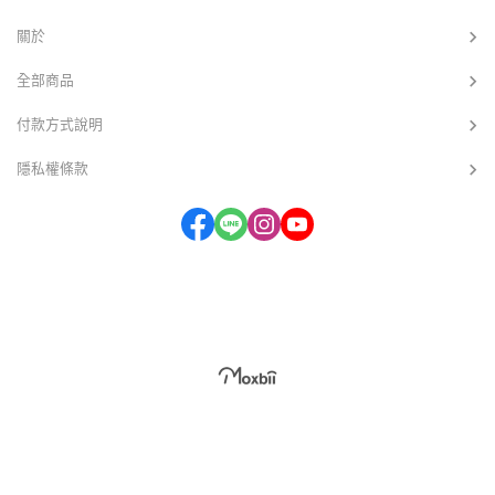
的？ 身為手機殼廠商，今天我們要以「配
軍規認證的防摔殼，在某些特定的角度、
圈吸出問題。
件情報局」的身分，帶大家看懂這些保固
材質的地面上，手機仍有摔壞的風險。因
關於
條款背後的文字遊戲。 許多品牌主打「5
為手機摔下去的場景遠比實驗室複雜得
年變黃保固」，讓你以為這 5 年內只要變
多，沒有任何一個手機殼可以給你 「萬靈
全部商品
黃就能無限次更換，但魔鬼藏在細節裡！
丹」 的承諾。 身為配件情報局，我們的觀
我們實際翻閱了各大知名品牌的保固條
點很務實： 真正的防摔目的，是將摔壞的
款，發現絕大多數的條款都寫著：「僅能
機率降到最低，而非給你「萬能」的保
付款方式說明
更換一次」。 這意味著什麼？
證。 在我們揭露那些誇大不實的測試陷
隱私權條款