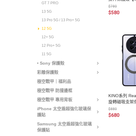
GT 7 PRO
$780
13 5G
$580
13 Pro 5G / 13 Pro+ 5G
12 5G
12+ 5G
12 Pro+ 5G
11 5G
• Sony 保護殼
彩雕保護殼
極空戰甲｜福利品
極空戰甲 防撞邊框
KINO系列 Rea
極空戰甲 專用背板
旋轉磁吸支架保
bii 嚴選】
iPhone 太空盾超強化玻璃保
$880
護貼
$680
Samsung 太空盾超強化玻璃
保護貼