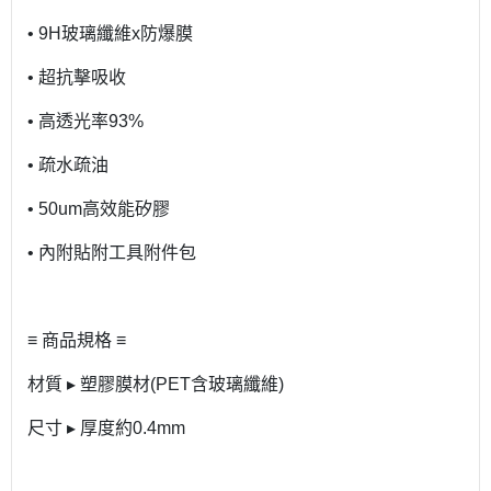
• 9H玻璃纖維x防爆膜
• 超抗擊吸收
• 高透光率93%
• 疏水疏油
• 50um高效能矽膠
• 內附貼附工具附件包
≡ 商品規格 ≡
材質 ▸ 塑膠膜材(PET含玻璃纖維)
尺寸 ▸ 厚度約0.4mm