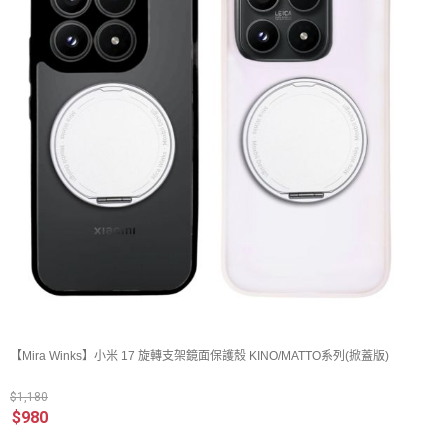
【Mira Winks】小米 17 旋轉支架鏡面保護殼 KINO/MATTO系列(掀蓋版)
$1,180
$980