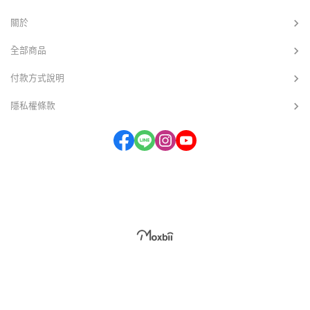
的？ 身為手機殼廠商，今天我們要以「配
軍規認證的防摔殼，在某些特定的角度、
圈吸出問題。
件情報局」的身分，帶大家看懂這些保固
材質的地面上，手機仍有摔壞的風險。因
關於
條款背後的文字遊戲。 許多品牌主打「5
為手機摔下去的場景遠比實驗室複雜得
年變黃保固」，讓你以為這 5 年內只要變
多，沒有任何一個手機殼可以給你 「萬靈
全部商品
黃就能無限次更換，但魔鬼藏在細節裡！
丹」 的承諾。 身為配件情報局，我們的觀
我們實際翻閱了各大知名品牌的保固條
點很務實： 真正的防摔目的，是將摔壞的
款，發現絕大多數的條款都寫著：「僅能
機率降到最低，而非給你「萬能」的保
付款方式說明
更換一次」。 這意味著什麼？
證。 在我們揭露那些誇大不實的測試陷
隱私權條款