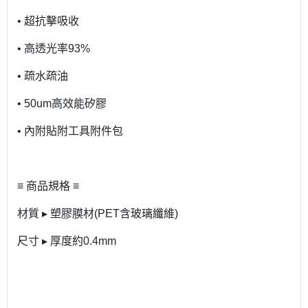
• 超抗擊吸收
• 高透光率93%
• 疏水疏油
• 50um高效能矽膠
• 內附貼附工具附件包
≡ 商品規格 ≡
材質 ▸ 塑膠膜材(PET含玻璃纖維)
尺寸 ▸ 厚度約0.4mm