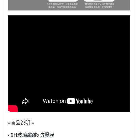
≡商品說明 ≡
• 9H玻璃纖維x防爆膜