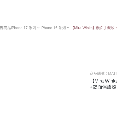
部商品
iPhone 17 系列
iPhone 16 系列
【Mira Winks】鏡面手機殼
hone 17e
iPhone 16e
iPhone 型號
iPh
hone 17
iPhone 16
Samsung 型號
iPh
iPhone 13 系列
hone 17 Air
iPhone 16 Plus
OPPO 型號
iPh
極空戰甲 系列
hone 17 Pro
iPhone 16 Pro
vivo 型號
iPh
︙YOI 多功能
hone 17 Pro Max
iPhone 16 Pro Max
小米 型號
iPh
商品編號：
MAT
︙SORA 超薄
ASUS 型號
【Mira Wi
Android 保護殼
+鏡面保護殼
Google 型號
Realme 型號
Sony 型號