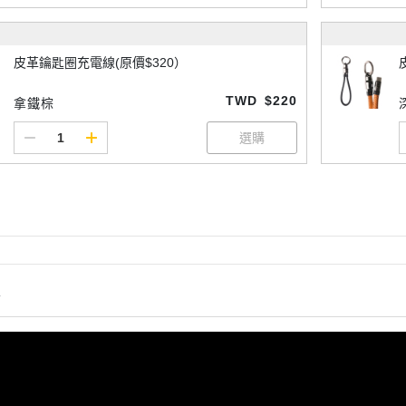
皮革鑰匙圈充電線(原價$320）
TWD
$220
拿鐵棕
情