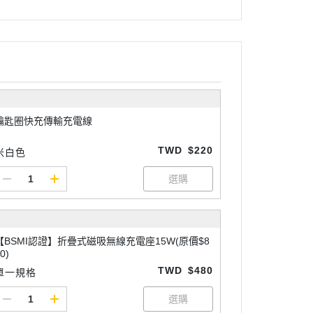
鑰匙圈快充傳輸充電線
TWD
$220
米白色
【BSMI認證】折疊式磁吸無線充電座15W(原價$8
0)
TWD
$480
單一規格