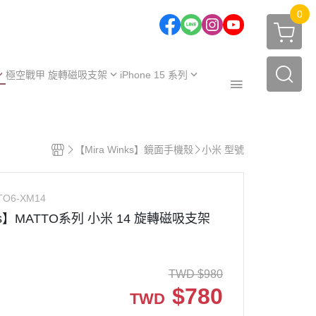
0
極空戰甲 旋轉磁吸支架
iPhone 15 系列
one 17 系列
iPhone 15
one 16 系列
iPhone 15 Plus
極空戰甲｜福利品
one 15 系列
iPhone 15 Pro
【Mira Winks】鏡面手機殼
小米 型號
周邊配件
one 14 系列
iPhone 15 Pro Max
保護殼
【不變黃保固申請】
one 13 系列
TO6-XM14
保護殼
服務據點
nks】MATTO系列 小米 14 旋轉磁吸支架
TWD
$
980
$
780
TWD