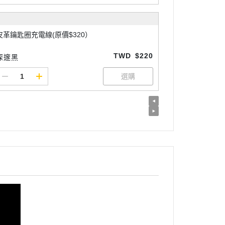
皮革鑰匙圈充電線(原價$320）
TWD
$220
深邃黑