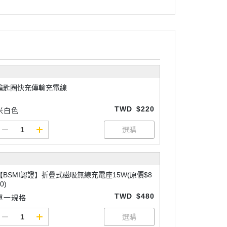
鑰匙圈快充傳輸充電線
TWD
$220
米白色
【BSMI認證】折疊式磁吸無線充電座15W(原價$8
0)
TWD
$480
單一規格