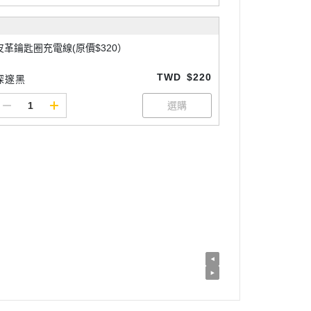
皮革鑰匙圈充電線(原價$320）
TWD
$220
深邃黑