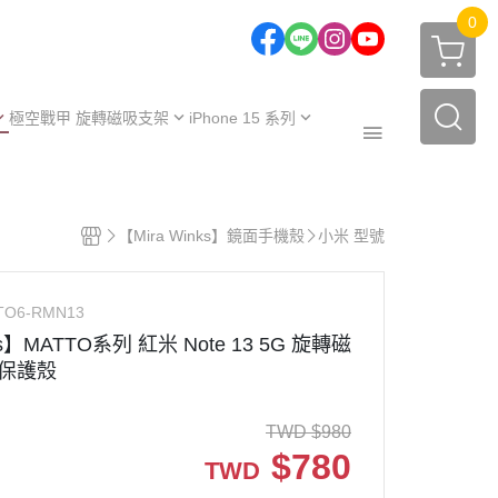
0
極空戰甲 旋轉磁吸支架
iPhone 15 系列
one 17 系列
iPhone 15
one 16 系列
iPhone 15 Plus
極空戰甲｜福利品
one 15 系列
iPhone 15 Pro
【Mira Winks】鏡面手機殼
小米 型號
周邊配件
one 14 系列
iPhone 15 Pro Max
保護殼
【不變黃保固申請】
one 13 系列
TO6-RMN13
保護殼
服務據點
ks】MATTO系列 紅米 Note 13 5G 旋轉磁
保護殼
TWD
$
980
$
780
TWD