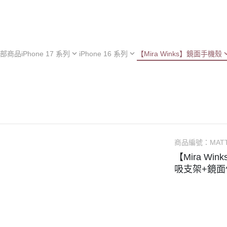
部商品
iPhone 17 系列
iPhone 16 系列
【Mira Winks】鏡面手機殼
hone 17e
iPhone 16e
iPhone 型號
iPh
hone 17
iPhone 16
Samsung 型號
iPh
iPhone 13 系列
hone 17 Air
iPhone 16 Plus
OPPO 型號
iPh
極空戰甲 系列
hone 17 Pro
iPhone 16 Pro
vivo 型號
iPh
︙YOI 多功能
hone 17 Pro Max
iPhone 16 Pro Max
小米 型號
iPh
商品編號：
MAT
︙SORA 超薄
ASUS 型號
【Mira Win
Android 保護殼
吸支架+鏡面
Google 型號
Realme 型號
Sony 型號