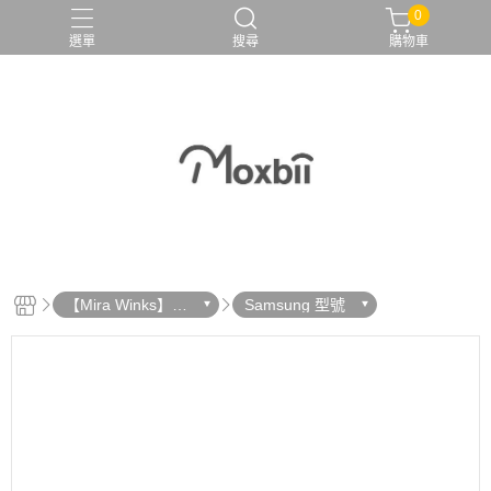
0
選單
搜尋
購物車
【Mira Winks】鏡
Samsung 型號
面手機殼