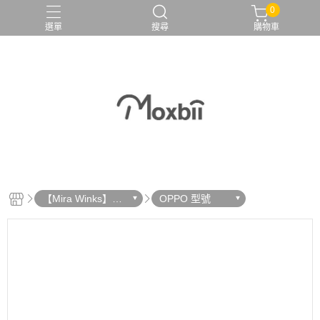
0
選單
搜尋
購物車
【Mira Winks】鏡
OPPO 型號
面手機殼