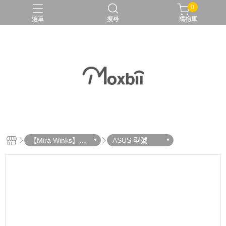
0
選單
搜尋
購物車
【Mira Winks】鏡
ASUS 型號
面手機殼