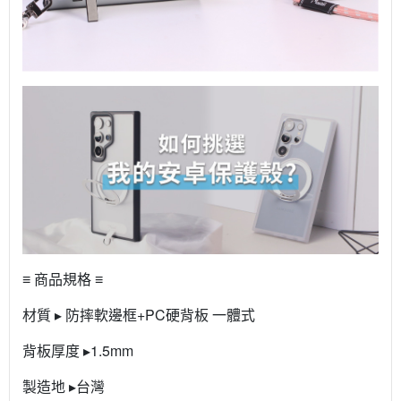
≡ 商品規格 ≡
材質 ▸ 防摔軟邊框+PC硬背板 一體式
背板厚度 ▸1.5mm
製造地 ▸台灣