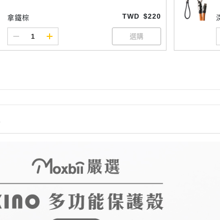
TWD
$220
拿鐵棕
情