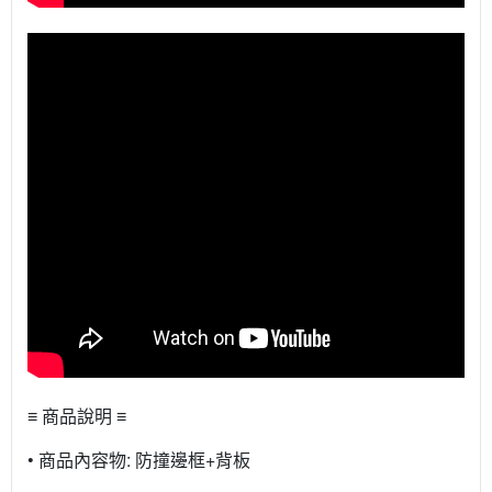
≡ 商品說明 ≡
• 商品內容物: 防撞邊框+背板