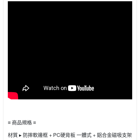
≡ 商品規格 ≡
材質 ▸ 防摔軟邊框 + PC硬背板 一體式 + 鋁合金磁吸支架