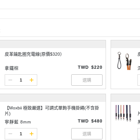
購
皮革鑰匙圈充電線(原價$320）
TWD
$220
拿鐵棕
【Moxbii 極致嚴選】可調式單鉤手機掛繩(不含掛
片)
TWD
$480
寧靜藍 8mm