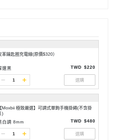
皮革鑰匙圈充電線(原價$320）
TWD
$220
深邃黑
【Moxbii 極致嚴選】可調式單鉤手機掛繩(不含掛
片)
TWD
$480
黑白調 8mm