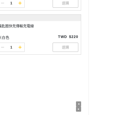
鑰匙圈快充傳輸充電線
TWD
$220
米白色