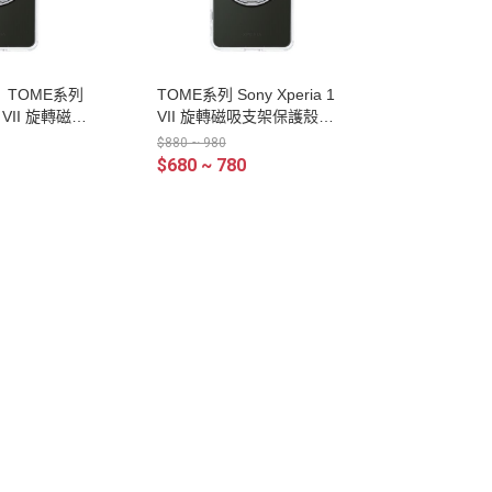
ks】TOME系列
TOME系列 Sony Xperia 1
 1 VII 旋轉磁吸
VII 旋轉磁吸支架保護殼【M
(無蓋版)
oxbii 嚴選】
$880 ~ 980
$680 ~ 780