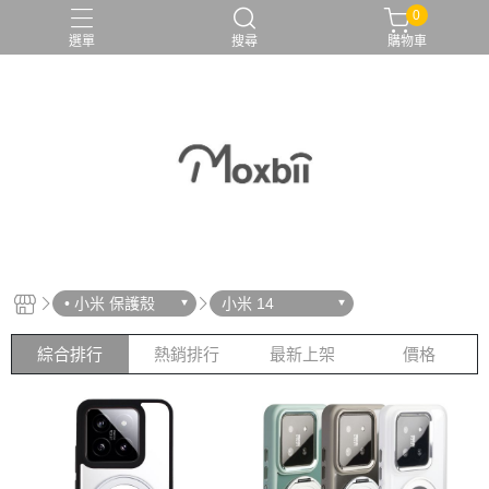
0
選單
搜尋
購物車
• 小米 保護殼
小米 14
綜合排行
熱銷排行
最新上架
價格