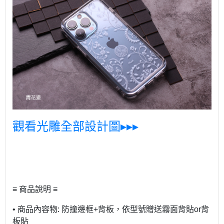
觀看光雕全部設計圖▸▸▸
≡ 商品說明 ≡
• 商品內容物: 防撞邊框+背板，依型號贈送霧面背貼or背
板貼