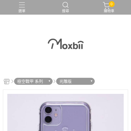
0
選單
搜尋
購物車
極空戰甲 系列
光雕版