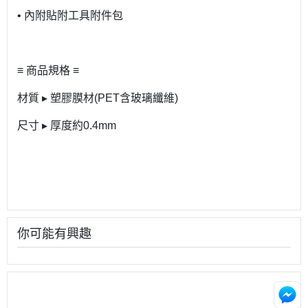
• 內附貼附工具附件包
≡ 商品規格 ≡
材質 ▸ 塑膠膜材(PET含玻璃纖維)
尺寸 ▸ 厚度約0.4mm
你可能有興趣