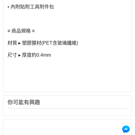
• 內附貼附工具附件包
≡ 商品規格 ≡
材質 ▸ 塑膠膜材(PET含玻璃纖維)
尺寸 ▸ 厚度約0.4mm
你可能有興趣