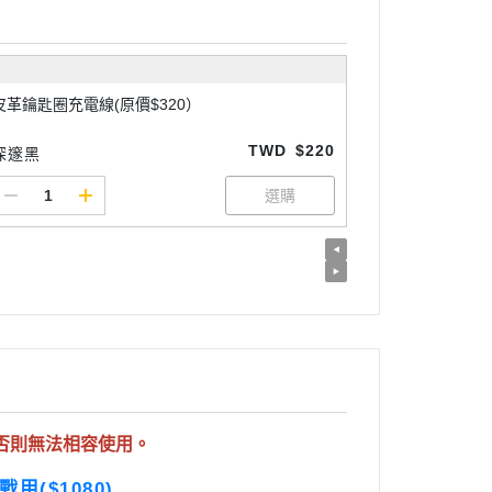
皮革鑰匙圈充電線(原價$320）
TWD
$220
深邃黑
否則無法相容使用。
戰甲($1080)