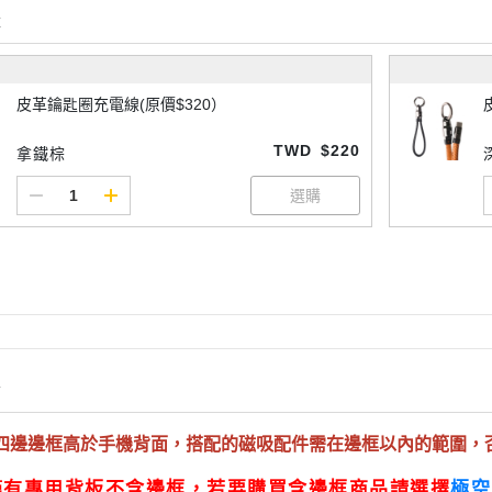
購
皮革鑰匙圈充電線(原價$320）
TWD
$220
拿鐵棕
情
四邊邊框高於手機背面，搭配的磁吸配件需在邊框以內的範圍，
僅有專用背板不含邊框，若要購買含邊框商品請選擇
極空