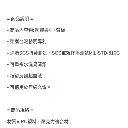
≡ 商品說明 ≡
• 商品內容物: 防撞邊框+背板
• 榮獲台灣發明專利
• 通過SGS抗黃測試、SGS軍規摔落測試MIL-STD-810G
• 可重複水洗易清潔
• 按鍵反饋超靈敏
• 可適用於無線充電
。
≡ 商品規格 ≡
材質 ▸ PC塑料、壓克力複合材