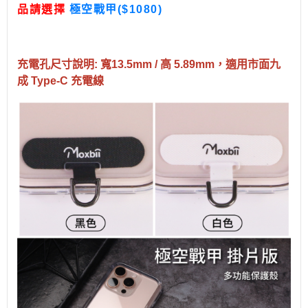
品請選擇
極空戰甲($1080)
充電孔尺寸說明: 寬13.5mm / 高 5.89mm，適用市面九
成 Type-C 充電線