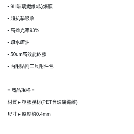
• 9H玻璃纖維x防爆膜
• 超抗擊吸收
• 高透光率93%
• 疏水疏油
• 50um高效能矽膠
• 內附貼附工具附件包
≡ 商品規格 ≡
材質 ▸ 塑膠膜材(PET含玻璃纖維)
尺寸 ▸ 厚度約0.4mm