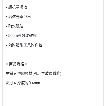
• 超抗擊吸收
• 高透光率93%
• 疏水疏油
• 50um高效能矽膠
• 內附貼附工具附件包
≡ 商品規格 ≡
材質 ▸ 塑膠膜材(PET含玻璃纖維)
尺寸 ▸ 厚度約0.4mm