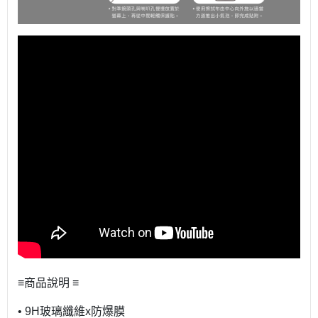
≡商品說明 ≡
• 9H玻璃纖維x防爆膜