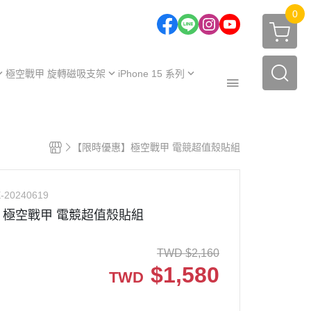
0
極空戰甲 旋轉磁吸支架
iPhone 15 系列
one 17 系列
iPhone 15
one 16 系列
iPhone 15 Plus
極空戰甲｜福利品
one 15 系列
iPhone 15 Pro
【限時優惠】極空戰甲 電競超值殼貼組
周邊配件
one 14 系列
iPhone 15 Pro Max
保護殼
【不變黃保固申請】
one 13 系列
-20240619
保護殼
服務據點
極空戰甲 電競超值殼貼組
TWD
$
2,160
$
1,580
TWD