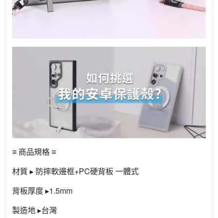
≡ 商品規格 ≡
材質 ▸ 防摔軟邊框+PC硬背板 一體式
背板厚度 ▸1.5mm
製造地 ▸台灣