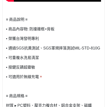
≡ 商品說明 ≡
• 商品內容物: 防撞邊框+背板
• 榮獲台灣發明專利
• 通過SGS抗黃測試、SGS軍規摔落測試MIL-STD-810G
• 可重複水洗易清潔
• 按鍵反饋超靈敏
• 可適用於無線充電
。
≡ 商品規格 ≡
材質 ▸ PC塑料、壓克力複合材、鋁合金支架、磁鐵