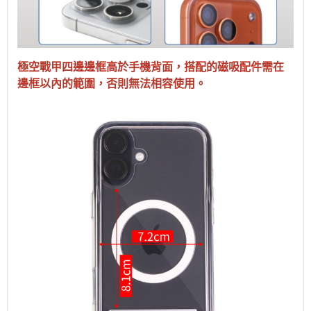
極空戰甲四邊邊框高於手機背面，搭配的磁吸配件需在
邊框以內的範圍，否則無法相容使用。