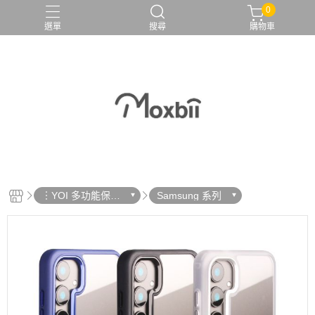
0
選單
搜尋
購物車
︙YOI 多功能保護
Samsung 系列
殼