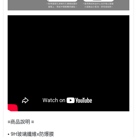
≡商品說明 ≡
• 9H玻璃纖維x防爆膜