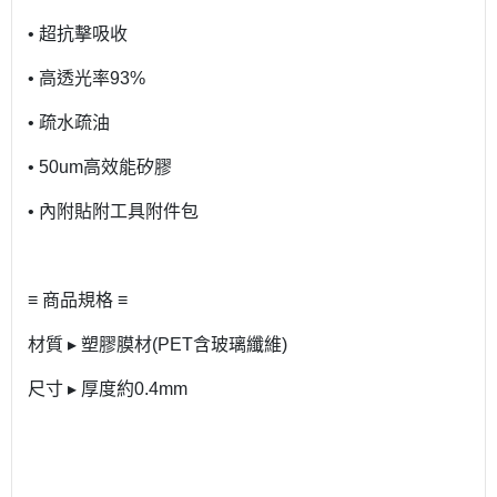
• 超抗擊吸收
• 高透光率93%
• 疏水疏油
• 50um高效能矽膠
• 內附貼附工具附件包
≡ 商品規格 ≡
材質 ▸ 塑膠膜材(PET含玻璃纖維)
尺寸 ▸ 厚度約0.4mm