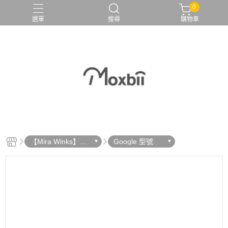
0
選單
搜尋
購物車
【Mira Winks】鏡
Google 型號
面手機殼