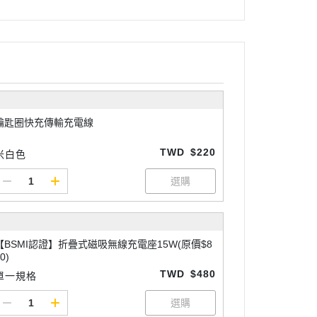
鑰匙圈快充傳輸充電線
TWD
$220
米白色
【BSMI認證】折疊式磁吸無線充電座15W(原價$8
0)
TWD
$480
單一規格