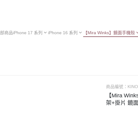
部商品
iPhone 17 系列
iPhone 16 系列
【Mira Winks】鏡面手機殼
hone 17e
iPhone 16e
iPhone 型號
iPh
hone 17
iPhone 16
Samsung 型號
iPh
iPhone 13 系列
hone 17 Air
iPhone 16 Plus
OPPO 型號
iPh
極空戰甲 系列
hone 17 Pro
iPhone 16 Pro
vivo 型號
iPh
︙YOI 多功能
hone 17 Pro Max
iPhone 16 Pro Max
小米 型號
iPh
商品編號：
KIN
︙SORA 超薄
ASUS 型號
【Mira Wi
Android 保護殼
架+掛片 鏡
Google 型號
Realme 型號
Sony 型號