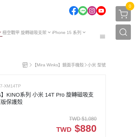
0
極空戰甲 旋轉磁吸支架
iPhone 15 系列
one 17 系列
iPhone 15
one 16 系列
iPhone 15 Plus
極空戰甲｜福利品
one 15 系列
iPhone 15 Pro
【Mira Winks】鏡面手機殼
小米 型號
周邊配件
one 14 系列
iPhone 15 Pro Max
保護殼
【不變黃保固申請】
one 13 系列
O7-XM14TP
保護殼
服務據點
nks】KINO系列 小米 14T Pro 旋轉磁吸支
面版保護殼
TWD
$
1,080
$
880
TWD