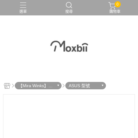
0
選單
搜尋
購物車
【Mira Winks】鏡
ASUS 型號
面手機殼