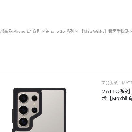
部商品
iPhone 17 系列
iPhone 16 系列
【Mira Winks】鏡面手機殼
hone 17e
iPhone 16e
iPhone 型號
iPh
hone 17
iPhone 16
Samsung 型號
iPh
iPhone 13 系列
hone 17 Air
iPhone 16 Plus
OPPO 型號
iPh
極空戰甲 系列
hone 17 Pro
iPhone 16 Pro
vivo 型號
iPh
︙YOI 多功能
hone 17 Pro Max
iPhone 16 Pro Max
小米 型號
iPh
商品編號：
MAT
︙SORA 超薄
ASUS 型號
MATTO系列 S
Android 保護殼
殼【Moxbii
Google 型號
Realme 型號
Sony 型號