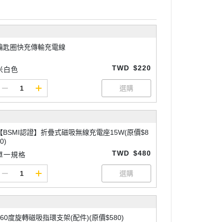
鑰匙圈快充傳輸充電線
TWD
$220
米白色
【BSMI認證】折疊式磁吸無線充電座15W(原價$8
0)
TWD
$480
單一規格
360度旋轉磁吸指環支架(配件)(原價$580)