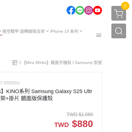
0
極空戰甲 旋轉磁吸支架
iPhone 15 系列
one 17 系列
iPhone 15
one 16 系列
iPhone 15 Plus
極空戰甲｜福利品
one 15 系列
iPhone 15 Pro
【Mira Winks】鏡面手機殼
Samsung 型號
周邊配件
one 14 系列
iPhone 15 Pro Max
保護殼
【不變黃保固申請】
one 13 系列
7-SSS25U
保護殼
服務據點
s】KINO系列 Samsung Galaxy S25 Ultr
支架+掛片 鏡面版保護殼
TWD
$
1,080
$
880
TWD