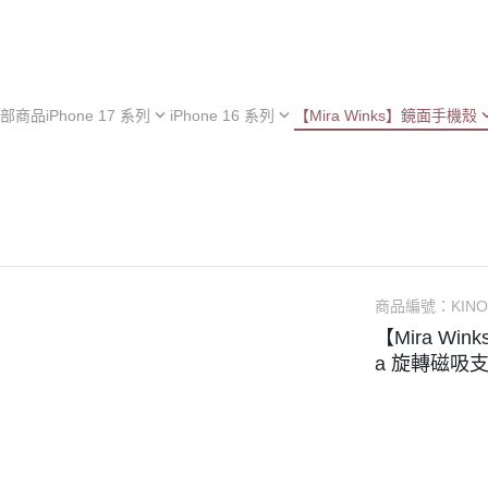
部商品
iPhone 17 系列
iPhone 16 系列
【Mira Winks】鏡面手機殼
hone 17e
iPhone 16e
iPhone 型號
iPh
hone 17
iPhone 16
Samsung 型號
iPh
iPhone 13 系列
hone 17 Air
iPhone 16 Plus
OPPO 型號
iPh
極空戰甲 系列
hone 17 Pro
iPhone 16 Pro
vivo 型號
iPh
︙YOI 多功能
hone 17 Pro Max
iPhone 16 Pro Max
小米 型號
iPh
商品編號：
KINO
︙SORA 超薄
ASUS 型號
【Mira Wink
Android 保護殼
a 旋轉磁吸
Google 型號
Realme 型號
Sony 型號