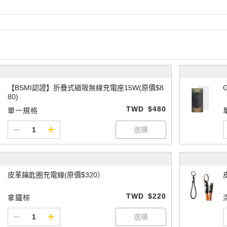
購
【BSMI認證】折疊式磁吸無線充電座15W(原價$8
80)
TWD
$480
單一規格
皮革鑰匙圈充電線(原價$320）
TWD
$220
拿鐵棕