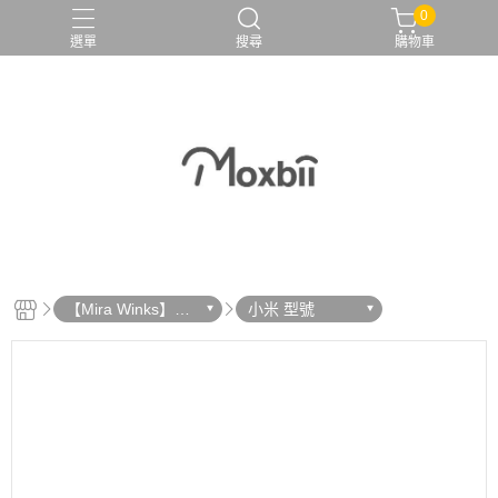
0
選單
搜尋
購物車
【Mira Winks】鏡
小米 型號
面手機殼