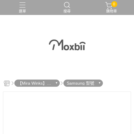
0
選單
搜尋
購物車
【Mira Winks】鏡
Samsung 型號
面手機殼