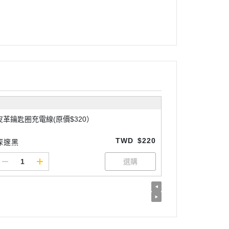
皮革鑰匙圈充電線(原價$320）
TWD
$220
深邃黑