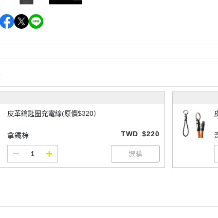
購
皮革鑰匙圈充電線(原價$320）
TWD
$220
拿鐵棕