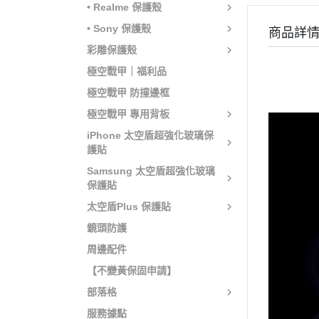
• Realme 保護殼
• Sony 保護殼
商品詳
彩雕保護殼
極空戰甲｜福利品
極空戰甲 防撞邊框
極空戰甲 專用背板
iPhone 太空盾超強化玻璃保
護貼
Samsung 太空盾超強化玻璃
保護貼
太空盾Plus 保護貼
鏡頭防護
周邊配件
【不變黃保固申請】
部落格
服務據點